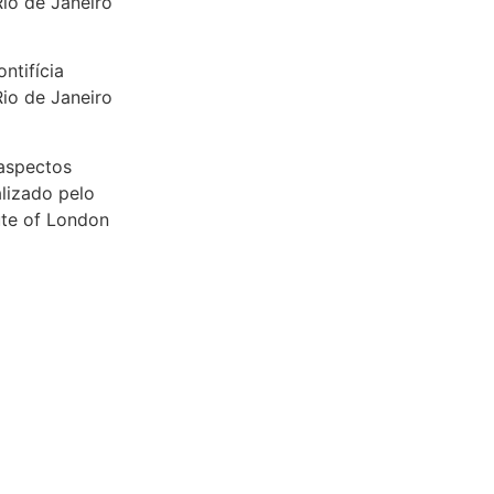
io de Janeiro
ntifícia
io de Janeiro
 aspectos
lizado pelo
ute of London